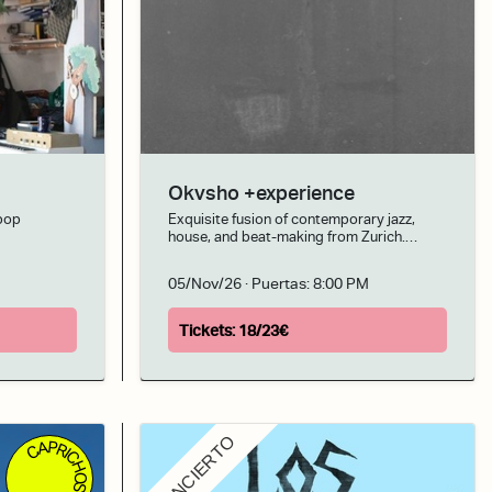
Okvsho +experience
 pop
Exquisite fusion of contemporary jazz,
house, and beat-making from Zurich.
Hypnotic groove to melt the dancefloor.
05/Nov/26
· Puertas:
8:00 PM
Tickets:
18/23€
CONCIERTO
CAPRICHOS • DBDB •