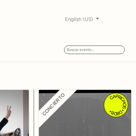
English (US)
0
ERCADABADILLO
Archive
CONCIERTO
CAPRICHOS • DBDB •