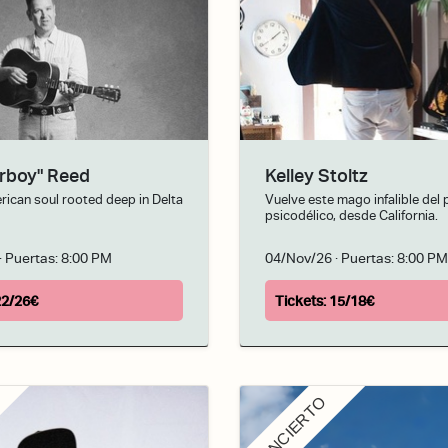
erboy" Reed
Kelley Stoltz
rican soul rooted deep in Delta
Vuelve este mago infalible del
psicodélico, desde California.
· Puertas:
8:00 PM
04/Nov/26
· Puertas:
8:00 PM
22/26€
Tickets:
15/18€
CONCIERTO