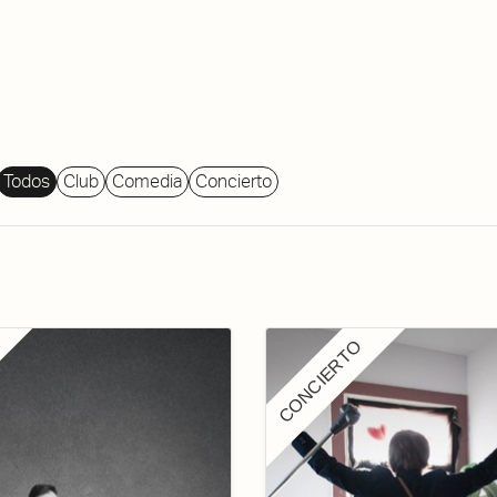
About Dabadaba
Contact
Shop
Descarga Eléctrica
M
Todos
Club
Comedia
Concierto
CONCIERTO