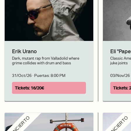
Erik Urano
Eli "Pap
Dark, mutant rap from Valladolid where
Classic Ame
grime collides with drum and bass
juke joints
31/Oct/26
· Puertas:
8:00 PM
03/Nov/26
Tickets:
16/20€
Tickets:
CONCIERTO
CONCIERTO