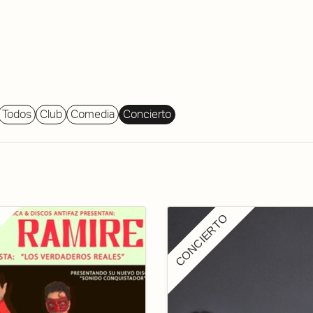
About Dabadaba
Contact
Shop
Descarga Eléctrica
M
Todos
Club
Comedia
Concierto
CONCIERTO