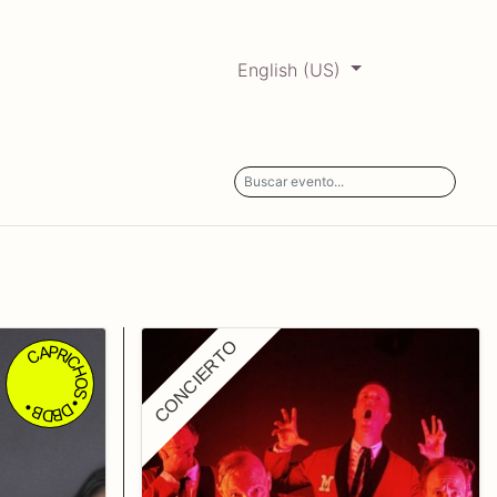
English (US)
0
ERCADABADILLO
Archive
CONCIERTO
CAPRICHOS • DBDB •