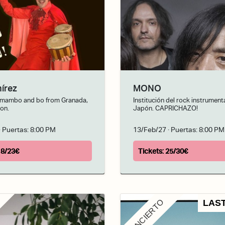
írez
MONO
 mambo and bo from Granada,
Institución del rock instrument
 on.
Japón. CAPRICHAZO!
· Puertas:
8:00 PM
13/Feb/27
· Puertas:
8:00 PM
18/23€
Tickets:
25/30€
CONCIERTO
LAST