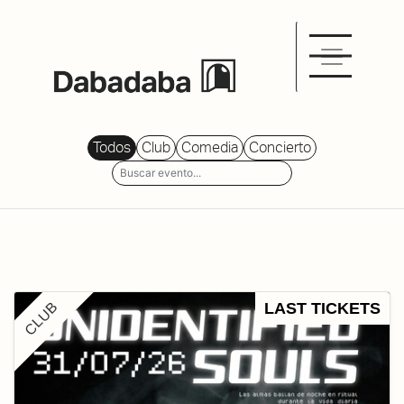
Todos
Club
Comedia
Concierto
CLUB
LAST TICKETS