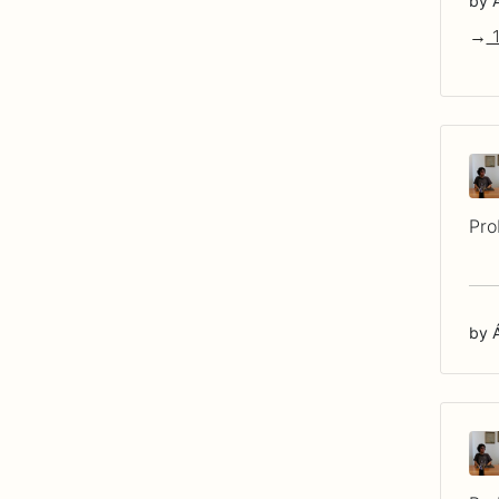
by 
1
Pro
by 