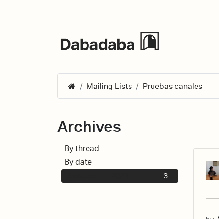
Events
Mailing Lists
Pruebas canales
Archives
By thread
3
By date
September 2021
3