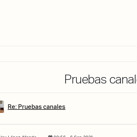
About Dabadaba
Contact
Shop
Descarga Eléctrica
M
Pruebas cana
Re: Pruebas canales