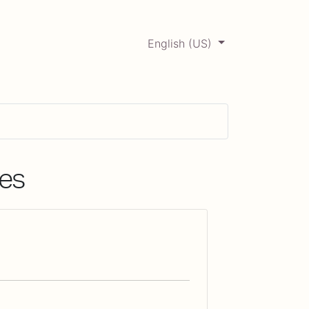
English (US)
0
ERCADABADILLO
Archive
les