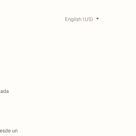
English (US)
0
ERCADABADILLO
Archive
cada
desde un