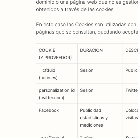
dominio o una página web que no es gestiona
obtenidos a través de las cookies.
En este caso las Cookies son utilizadas con 
páginas que se consultan, quedando aceptad
COOKIE
DURACIÓN
DESC
(Y PROVEEDOR)
__cfduid
Sesión
Publi
(notin.es)
personalization_id
Sesión
Twitte
(twitter.com)
Facebook
Publicidad,
Coloca
estadísticas y
visita
mediciones
_ga (Google)
2 años
Se usa