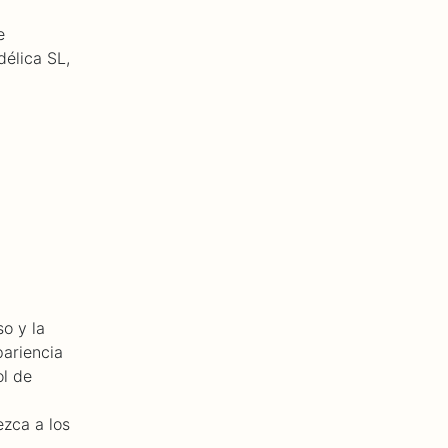
e
délica SL,
o y la
pariencia
ol de
ezca a los