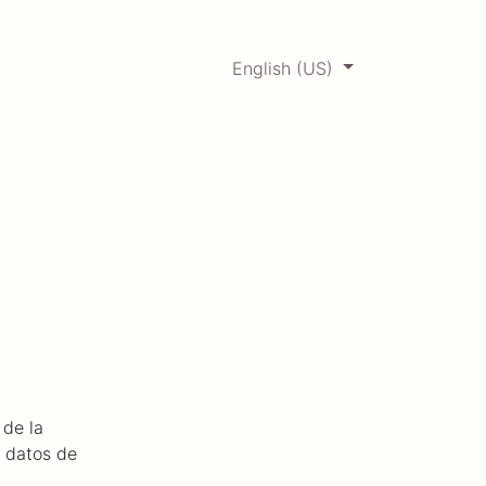
English (US)
0
ERCADABADILLO
Archive
 de la
s datos de