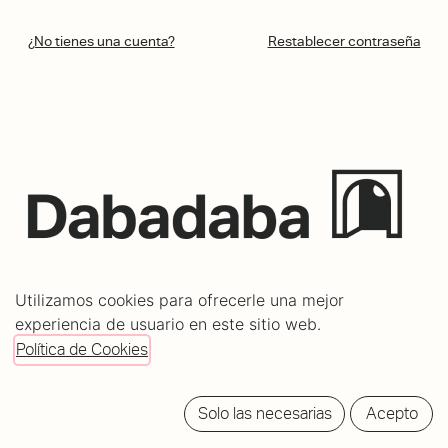
¿No tienes una cuenta?
Restablecer contraseña
C/ Mundaiz 8, bajo
Utilizamos cookies para ofrecerle una mejor
20012 Donostia - San Sebastián
experiencia de usuario en este sitio web.
info@dabadabass.com
Política de Cookies
/
Aviso Legal
Política de cookies
Solo las necesarias
Acepto