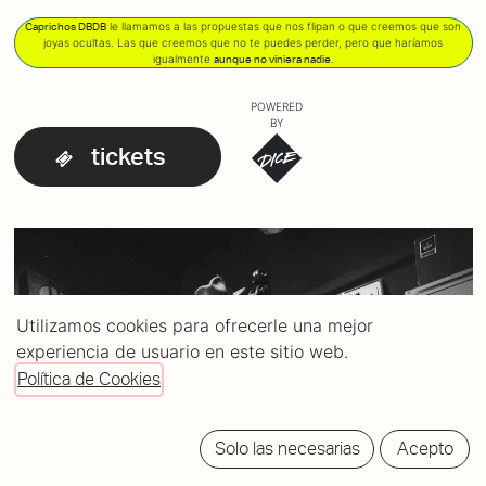
le llamamos a las propuestas que nos flipan o que creemos que son
Caprichos DBDB
joyas ocultas. Las que creemos que no te puedes perder, pero que haríamos
igualmente
.
aunque no viniera nadie
POWERED
BY
tickets
Utilizamos cookies para ofrecerle una mejor
experiencia de usuario en este sitio web.
Política de Cookies
Solo las necesarias
Acepto