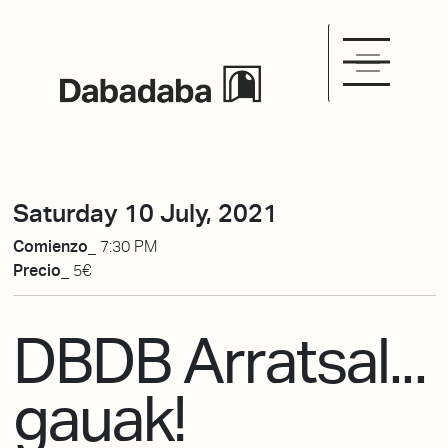
Saturday 10 July, 2021
Comienzo_
7:30 PM
Precio_
5€
DBDB Arratsal...
gauak!