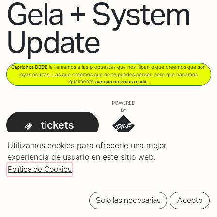
Gela + System
Update
le llamamos a las propuestas que nos flipan o que creemos que son
Caprichos DBDB
joyas ocultas. Las que creemos que no te puedes perder, pero que haríamos
igualmente
.
aunque no viniera nadie
POWERED
BY
tickets
Utilizamos cookies para ofrecerle una mejor
experiencia de usuario en este sitio web.
Política de Cookies
Solo las necesarias
Acepto