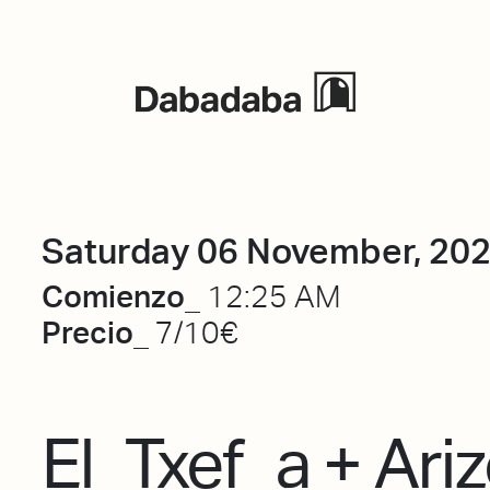
Events
Saturday 06 November, 20
Comienzo_
12:25 AM
Precio_
7/10€
El_Txef_a + Ari