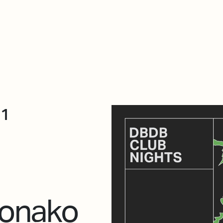
About Dabadaba
Contact
Shop
Descarga Eléctrica
M
21
zonako