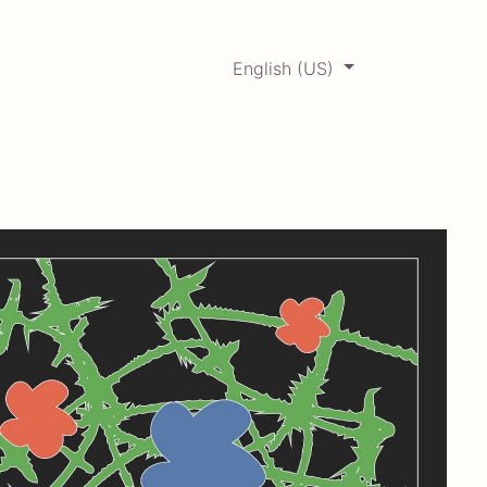
English (US)
0
ERCADABADILLO
Archive