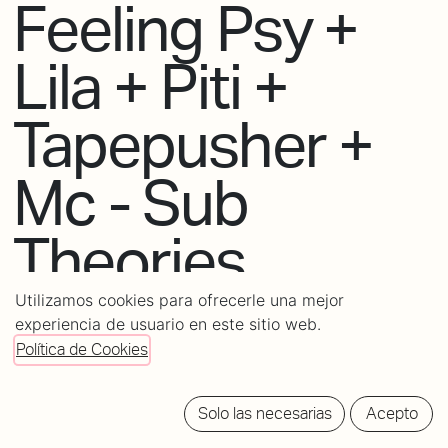
Feeling Psy +
Lila + Piti +
Tapepusher +
Mc - Sub
Theories
Utilizamos cookies para ofrecerle una mejor
Jueves de house, techno, psytrance, drum&bass, garage
experiencia de usuario en este sitio web.
Política de Cookies
POWERED
BY
Solo las necesarias
Acepto
tickets