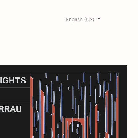
English (US)
0
ERCADABADILLO
Archive