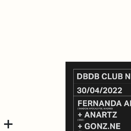
About Dabadaba
Contact
Shop
Descarga Eléctrica
M
 +