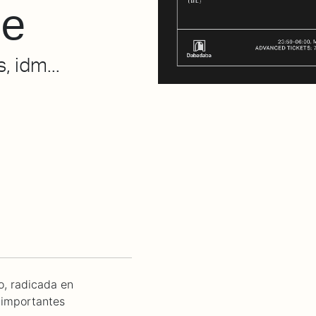
ne
, idm...
o, radicada en
 importantes