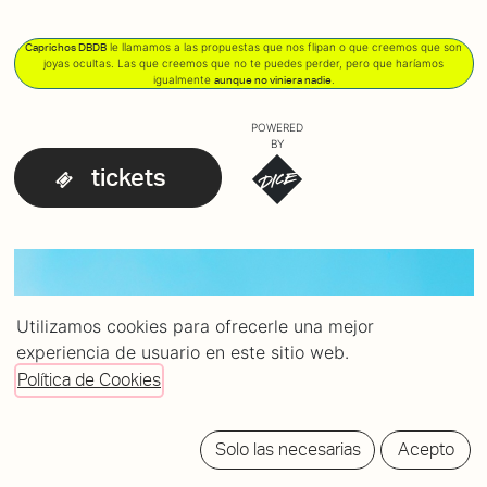
le llamamos a las propuestas que nos flipan o que creemos que son
Caprichos DBDB
joyas ocultas. Las que creemos que no te puedes perder, pero que haríamos
igualmente
.
aunque no viniera nadie
POWERED
BY
tickets
Utilizamos cookies para ofrecerle una mejor
experiencia de usuario en este sitio web.
Política de Cookies
Solo las necesarias
Acepto