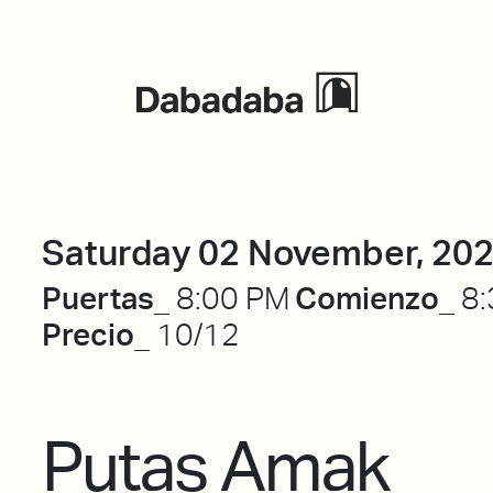
Events
Saturday 02 November, 20
Puertas_
Comienzo_
8:00 PM
8:
Precio_
10/12
Putas Amak