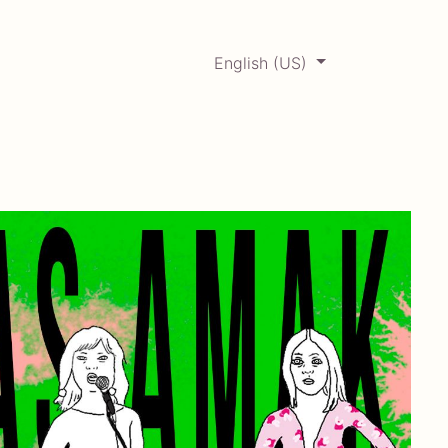
English (US)
0
ERCADABADILLO
Archive