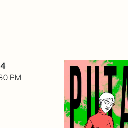
About Dabadaba
Contact
Shop
Descarga Eléctrica
M
24
30 PM