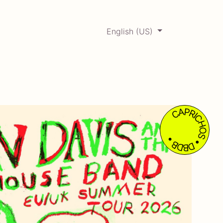
English (US)
0
ERCADABADILLO
Archive
CAPRICHOS • DBDB •