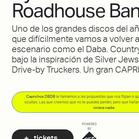
Roadhouse Ba
Uno de los grandes discos del añ
que difícilmente vamos a volver a
escenario como el Daba. Country 
bajo la inspiración de Silver Jews,
Drive-by Truckers. Un gran CAPR
le llamamos a las propuestas que nos flipan o 
Caprichos DBDB
ocultas. Las que creemos que no te puedes perder, pero que harí
.
viniera nadie
POWERED
BY
tickets