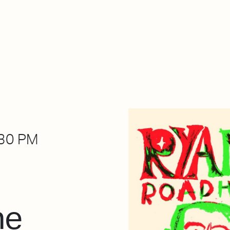
About Dabadaba
Contact
Shop
Descarga Eléctrica
M
30 PM
he