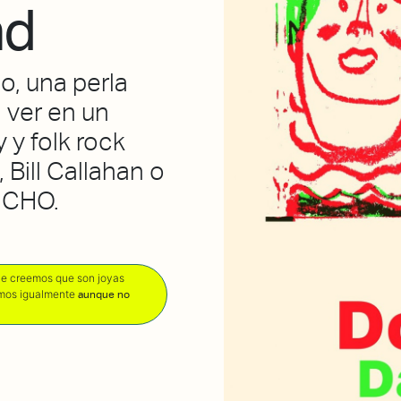
nd
o, una perla
 ver en un
y folk rock
 Bill Callahan o
ICHO.
que creemos que son joyas
amos igualmente
aunque no