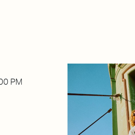
About Dabadaba
Contact
Shop
Descarga Eléctrica
M
00 PM