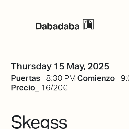
Events
Thursday 15 May, 2025
Puertas_
Comienzo_
8:30 PM
9:
Precio_
16/20€
Skegss