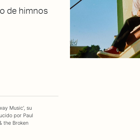
to de himnos
way Music', su
ucido por Paul
& the Broken