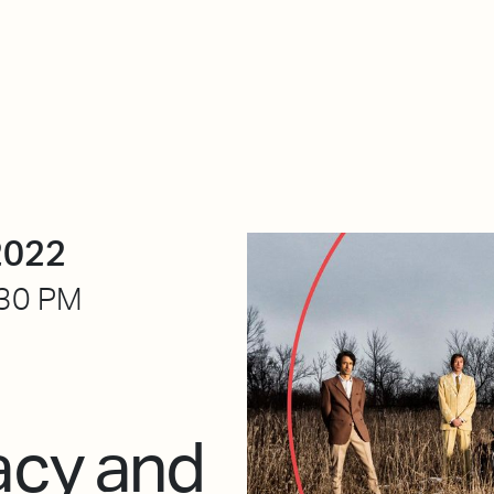
About Dabadaba
Contact
Shop
Descarga Eléctrica
M
2022
30 PM
acy and