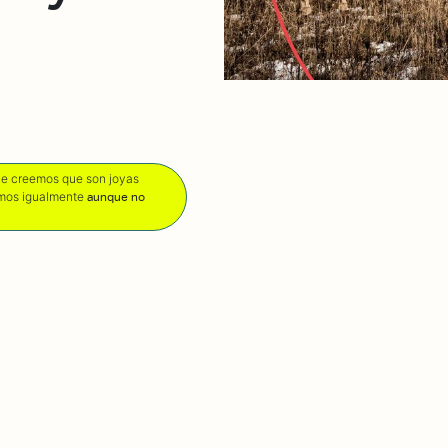
que creemos que son joyas
amos igualmente
aunque no