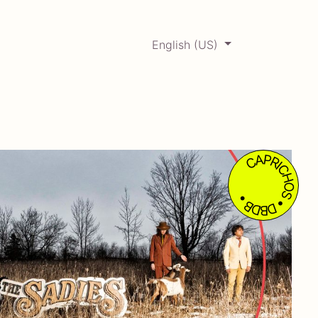
English (US)
0
ERCADABADILLO
Archive
CAPRICHOS • DBDB •