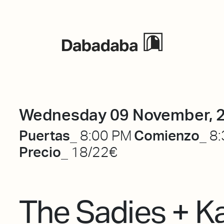
Events
Wednesday 09 November, 
Puertas_
Comienzo_
8:00 PM
8:
Precio_
18/22€
The Sadies + K