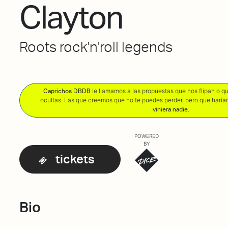
Clayton
Roots rock'n'roll legends
le llamamos a las propuestas que nos flipan o 
Caprichos DBDB
ocultas. Las que creemos que no te puedes perder, pero que harí
.
viniera nadie
POWERED
BY
tickets
Bio