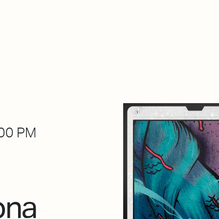
About Dabadaba
Contact
Shop
Descarga Eléctrica
M
00 PM
ona