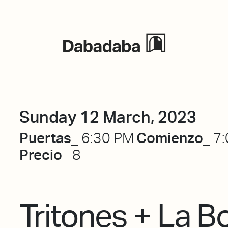
Events
Sunday 12 March, 2023
Puertas_
Comienzo_
6:30 PM
7:
Precio_
8
Tritones + La B