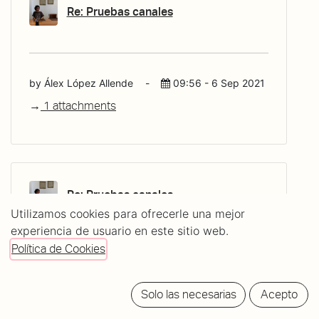
Re: Pruebas canales
by Álex López Allende
-
09:56 - 6 Sep 2021
1 attachments
Re: Pruebas canales
Utilizamos cookies para ofrecerle una mejor
Probandoooooasfasgasdgag
experiencia de usuario en este sitio web.
Política de Cookies
Solo las necesarias
Acepto
by Álex López Allende
-
09:54 - 6 Sep 2021