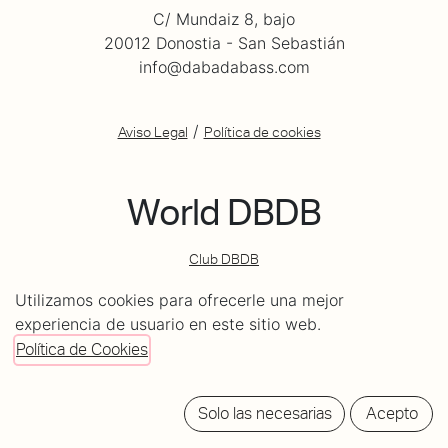
C/ Mundaiz 8, bajo
20012 Donostia - San Sebastián
info@dabadabass.com
/
Aviso Legal
Política de cookies
World DBDB
Club DBDB
Tienda DBDB
Utilizamos cookies para ofrecerle una mejor
experiencia de usuario en este sitio web.
Do you wanna play at Dabadaba?
Política de Cookies
Info
Solo las necesarias
Acepto