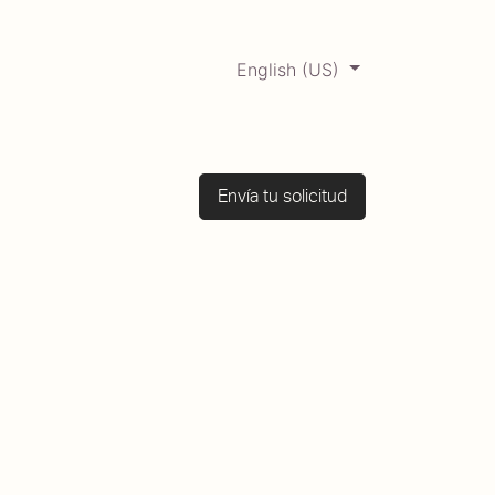
English (US)
0
ERCADABADILLO
Archive
Envía tu solicitud