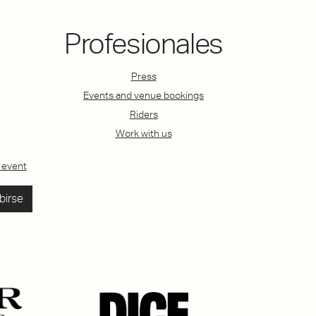
Profesionales
Press
Events and venue bookings
Riders
Work with us
 event
birse