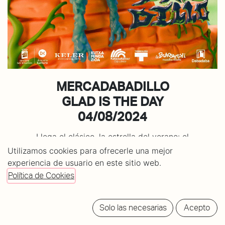
MERCADABADILLO
GLAD IS THE DAY
04/08/2024
Llega el clásico, la estrella del verano: el
mercadabadillo de Glad Is The Day. De 12 de la
Utilizamos cookies para ofrecerle una mejor
mañana a 7 de la tarde en el parque de Kristina Enea
experiencia de usuario en este sitio web.
de Donostia, como parte del festival gratuito Glad Is
Política de Cookies
The Day, con miles de asistentes cada edición desde
2015.
Solo las necesarias
Acepto
¿Quieres poner un puesto? El tamaño es de 2 metros, e