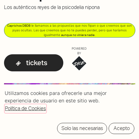
Los auténticos reyes de la psicodelia nipona
le llamamos a las propuestas que nos flipan o que creemos que son
Caprichos DBDB
joyas ocultas. Las que creemos que no te puedes perder, pero que haríamos
igualmente
.
aunque no viniera nadie
POWERED
BY
tickets
Utilizamos cookies para ofrecerle una mejor
experiencia de usuario en este sitio web.
Política de Cookies
Solo las necesarias
Acepto