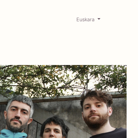
Euskara
0
RCADABADILLO
Historikoa