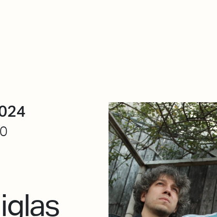
Zer da hau​
kontaktua
Denda
Descarga Eléctrica
ME
2024
30
iglas