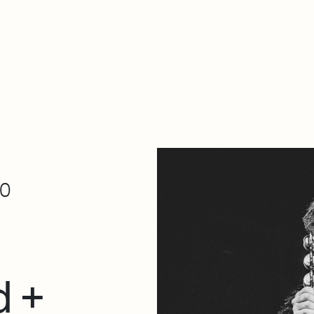
Zer da hau​
kontaktua
Denda
Descarga Eléctrica
ME
30
d +