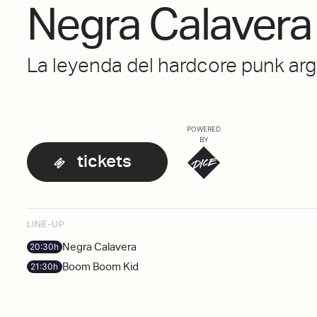
Negra Calavera
La leyenda del hardcore punk ar
POWERED
BY
tickets
LINE-UP
Negra Calavera
20:30h
Boom Boom Kid
21:30h