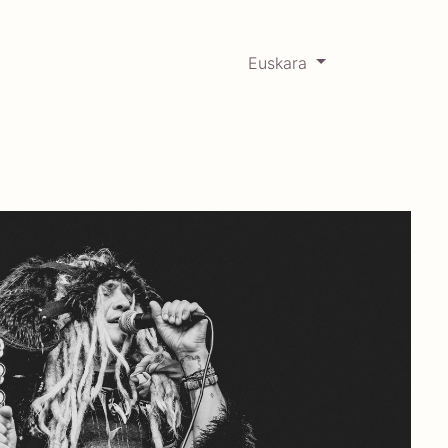
Euskara
0
RCADABADILLO
Historikoa