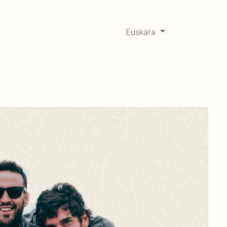
Euskara
0
RCADABADILLO
Historikoa