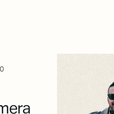
Zer da hau​
kontaktua
Denda
Descarga Eléctrica
ME
5
30
amera