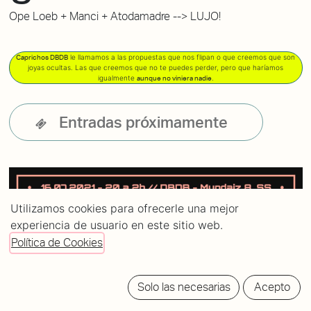
Ope Loeb + Manci + Atodamadre --> LUJO!
le llamamos a las propuestas que nos flipan o que creemos que son
Caprichos DBDB
joyas ocultas. Las que creemos que no te puedes perder, pero que haríamos
igualmente
.
aunque no viniera nadie
Entradas próximamente
Utilizamos cookies para ofrecerle una mejor
experiencia de usuario en este sitio web.
Política de Cookies
Solo las necesarias
Acepto