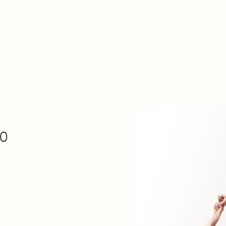
Zer da hau​
kontaktua
Denda
Descarga Eléctrica
ME
30