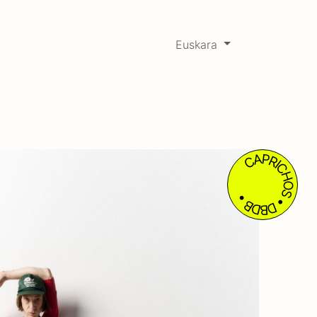
Euskara
0
RCADABADILLO
Historikoa
CAPRICHOS • DBDB •