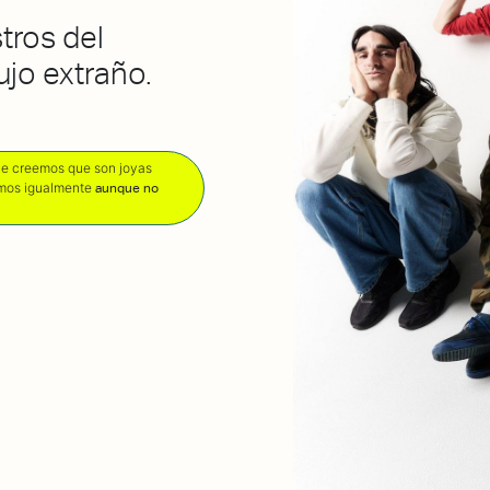
tros del
ujo extraño.
que creemos que son joyas
amos igualmente
aunque no