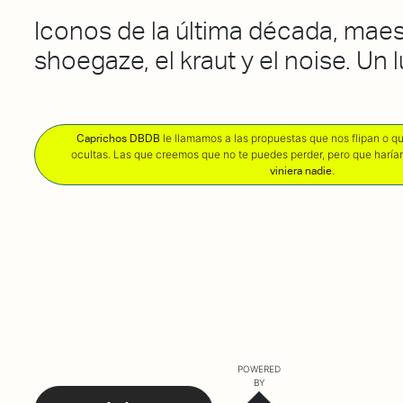
Iconos de la última década, maes
shoegaze, el kraut y el noise. Un l
le llamamos a las propuestas que nos flipan o 
Caprichos DBDB
ocultas. Las que creemos que no te puedes perder, pero que harí
.
viniera nadie
POWERED
BY