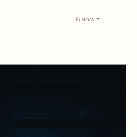
Euskara
0
RCADABADILLO
Historikoa