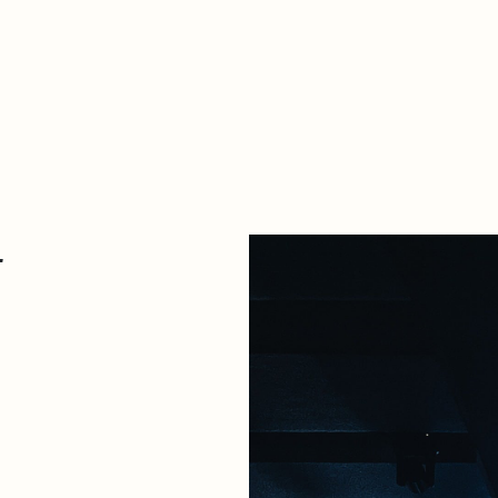
Zer da hau​
kontaktua
Denda
Descarga Eléctrica
ME
4