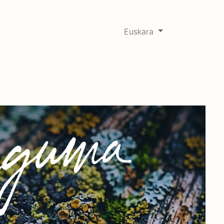
Euskara
0
RCADABADILLO
Historikoa