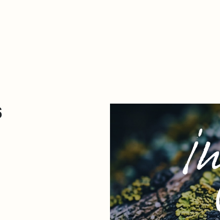
Zer da hau​
kontaktua
Denda
Descarga Eléctrica
ME
6