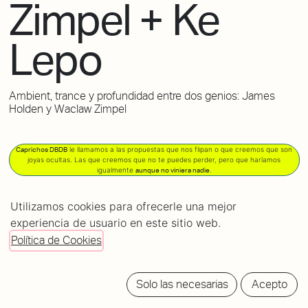
Zimpel + Ke
Lepo
Ambient, trance y profundidad entre dos genios: James
Holden y Waclaw Zimpel
le llamamos a las propuestas que nos flipan o que creemos que son
Caprichos DBDB
joyas ocultas. Las que creemos que no te puedes perder, pero que haríamos
igualmente
.
aunque no viniera nadie
POWERED
Utilizamos cookies para ofrecerle una mejor
BY
experiencia de usuario en este sitio web.
tickets
Política de Cookies
Solo las necesarias
Acepto