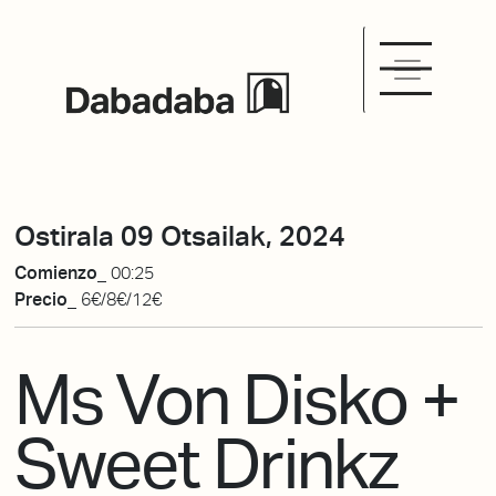
Ostirala 09 Otsailak, 2024
Comienzo_
00:25
Precio_
6€/8€/12€
Ms Von Disko +
Sweet Drinkz