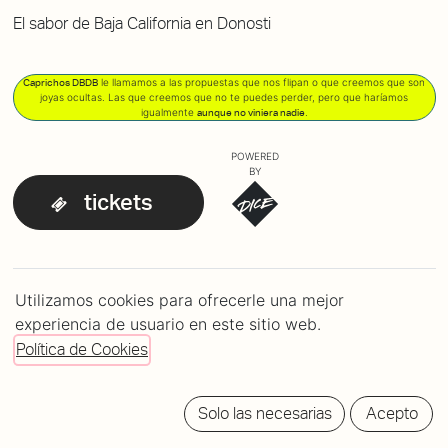
El sabor de Baja California en Donosti
le llamamos a las propuestas que nos flipan o que creemos que son
Caprichos DBDB
joyas ocultas. Las que creemos que no te puedes perder, pero que haríamos
igualmente
.
aunque no viniera nadie
POWERED
BY
tickets
LINE-UP
Utilizamos cookies para ofrecerle una mejor
Nortec Collective
20:30h
experiencia de usuario en este sitio web.
Política de Cookies
Solo las necesarias
Acepto