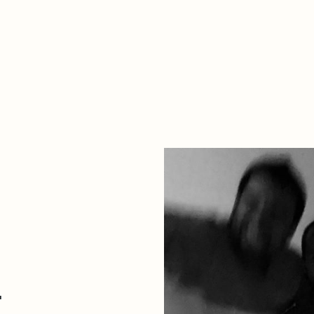
Zer da hau​
kontaktua
Denda
Descarga Eléctrica
ME
+