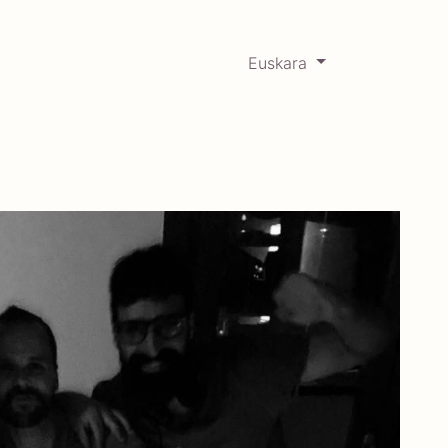
Euskara
0
RCADABADILLO
Historikoa