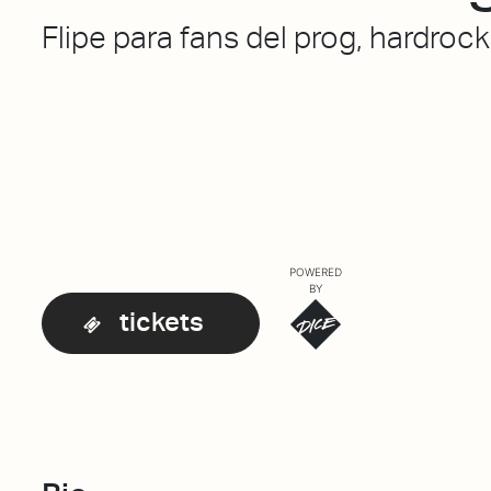
Flipe para fans del prog, hardrock,
POWERED
BY
tickets