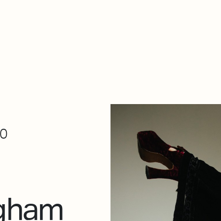
Zer da hau​
kontaktua
Denda
Descarga Eléctrica
ME
00
ngham