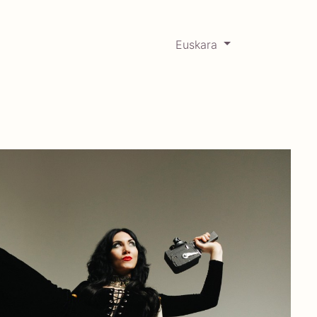
Euskara
0
RCADABADILLO
Historikoa