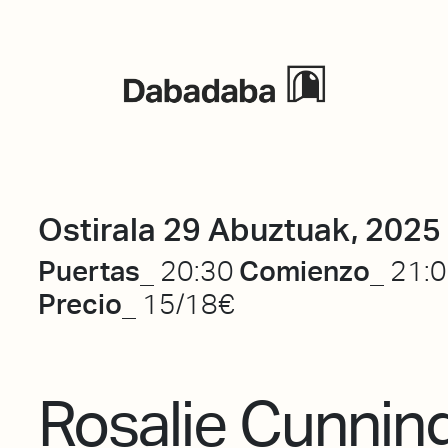
Ekitaldiak
Ostirala 29 Abuztuak, 2025
Puertas_
Comienzo_
20:30
21:
Precio_
15/18€
Rosalie Cunni