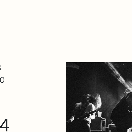
Zer da hau​
kontaktua
Denda
Descarga Eléctrica
ME
3
30
 4