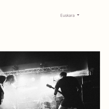
Euskara
0
RCADABADILLO
Historikoa