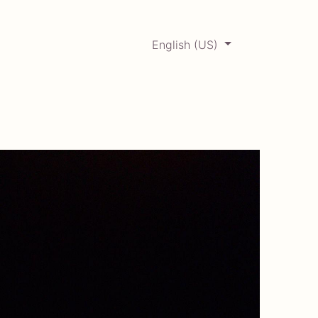
English (US)
0
ERCADABADILLO
Archive