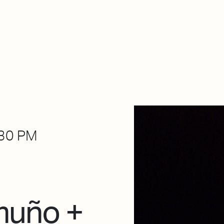
About Dabadaba
Contact
Shop
Descarga Eléctrica
M
30 PM
imuño +