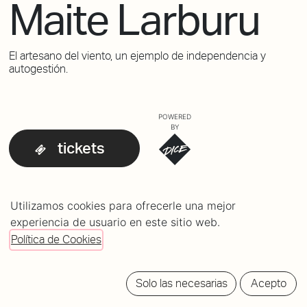
Maite Larburu
El artesano del viento, un ejemplo de independencia y
autogestión.
POWERED
BY
tickets
Utilizamos cookies para ofrecerle una mejor
LINE-UP
experiencia de usuario en este sitio web.
Maite Larburu
20:30h
Política de Cookies
Lisandro Aristimuño
21:30h
Solo las necesarias
Acepto