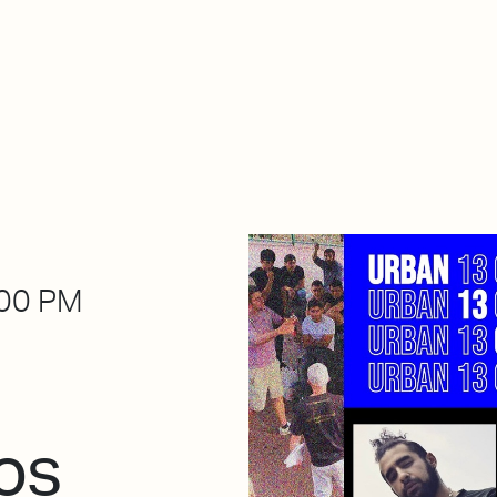
About Dabadaba
Contact
Shop
Descarga Eléctrica
M
00 PM
os