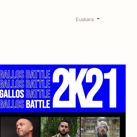
Euskara
0
RCADABADILLO
Historikoa