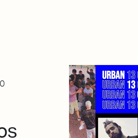
Zer da hau​
kontaktua
Denda
Descarga Eléctrica
ME
00
os