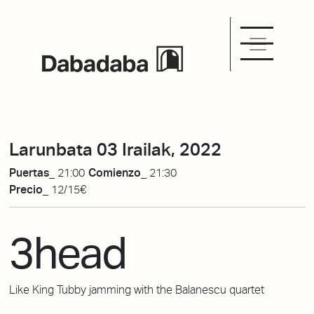
Larunbata 03 Irailak, 2022
Puertas_
21:00
Comienzo_
21:30
Precio_
12/15€
3head
Like
King
Tubby
jamming
w
ith
the Balanescu quartet