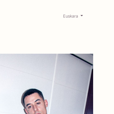
Euskara
0
RCADABADILLO
Historikoa