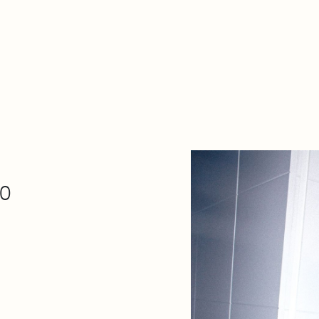
Zer da hau​
kontaktua
Denda
Descarga Eléctrica
ME
30