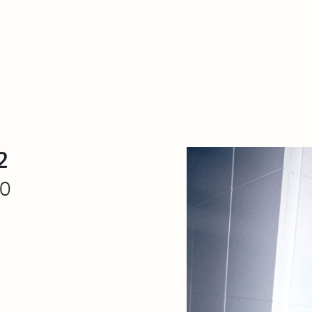
De qué va esto
Contacto
Tienda
Descarga Eléctrica
2
30