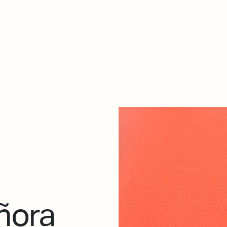
Zer da hau​
kontaktua
Denda
Descarga Eléctrica
ME
ñora