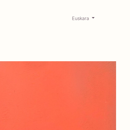
Euskara
0
RCADABADILLO
Historikoa