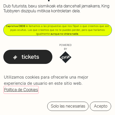
Dub futurista, baxu sismikoak eta dancehall jamaikarra, King
Tubbyren diszipulu mitikoa kontroletan dela.
le llamamos a las propuestas que nos flipan o que creemos que son
Caprichos DBDB
joyas ocultas. Las que creemos que no te puedes perder, pero que haríamos
igualmente
.
aunque no viniera nadie
POWERED
BY
tickets
Utilizamos cookies para ofrecerle una mejor
LINE-UP
experiencia de usuario en este sitio web.
Scientist
20:30h
Política de Cookies
Solo las necesarias
Acepto