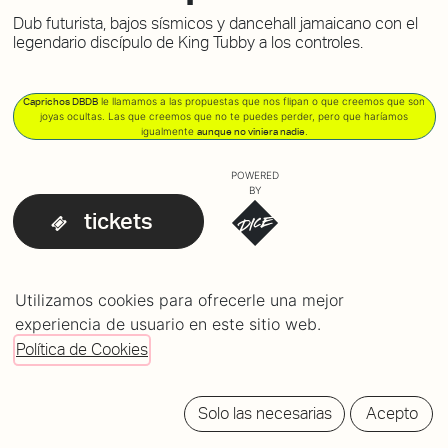
Dub futurista, bajos sísmicos y dancehall jamaicano con el
legendario discípulo de King Tubby a los controles.
le llamamos a las propuestas que nos flipan o que creemos que son
Caprichos DBDB
joyas ocultas. Las que creemos que no te puedes perder, pero que haríamos
igualmente
.
aunque no viniera nadie
POWERED
BY
tickets
Utilizamos cookies para ofrecerle una mejor
LINE-UP
experiencia de usuario en este sitio web.
Scientist
20:30h
Política de Cookies
Solo las necesarias
Acepto