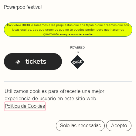
Powerpop festival!
le llamamos a las propuestas que nos flipan o que creemos que son
Caprichos DBDB
joyas ocultas. Las que creemos que no te puedes perder, pero que haríamos
igualmente
.
aunque no viniera nadie
POWERED
BY
tickets
LINE-UP
Utilizamos cookies para ofrecerle una mejor
Fast Kids
20:30h
experiencia de usuario en este sitio web.
Uni Boys
21:50h
Política de Cookies
Solo las necesarias
Acepto