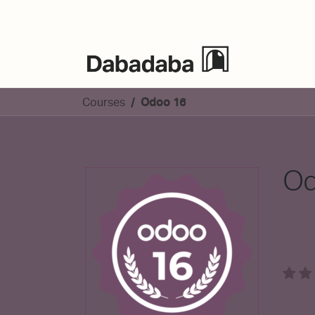
Ekitaldiak
Courses
Odoo 16
Od