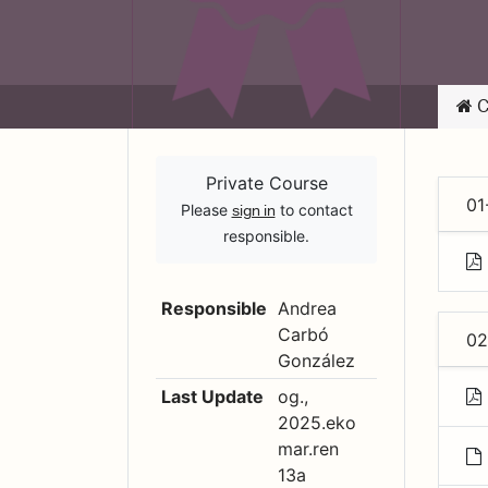
C
Private Course
01
Please
to contact
sign in
responsible.
Responsible
Andrea
Carbó
0
González
Last Update
og.,
2025.eko
mar.ren
13a