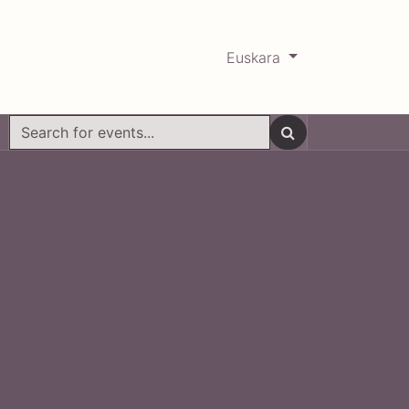
Euskara
0
RCADABADILLO
Historikoa