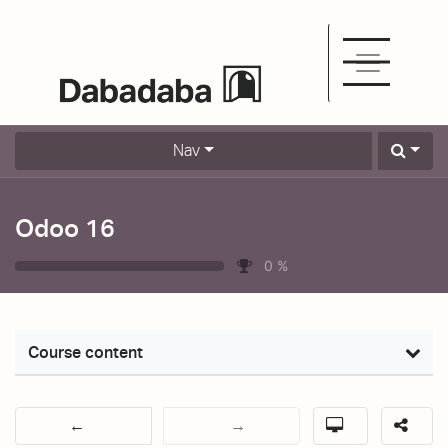
Nav
Odoo 16
0
%
Course content